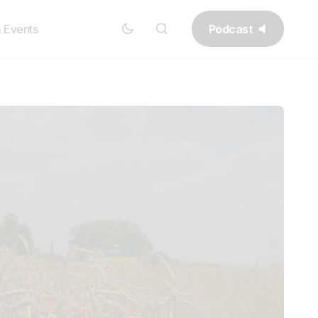
Podcast 🔈
& Events