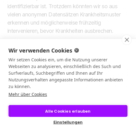
identifizierbar ist. Trotzdem könnten wir so aus
vielen anonymen Datensätzen Krankheitsmuster
erkennen und möglicherweise frühzeitig
intervenieren, bevor Krankheiten ausbrechen.
Kommen wir zu den Folgeerkrankungen, die
Wir verwenden Cookies 🍪
Entzündungen auslösen bzw. begünstigen
Wir setzen Cookies ein, um die Nutzung unserer
können: Ist es richtig, dass ein Zusammenhang
Webseiten zu analysieren, einschließlich des Such und
Surfverlaufs, Suchbegriffen und Ihnen auf Ihr
besteht zwischen chronischen Entzündungen
Nutzungsverhalten angepasste Informationen anbieten
und einem erhöhten Krebsrisiko?
zu können.
Mehr über Cookies
Das ist richtig. Mutationen entstehen häufig durch
mutagene Substanzen, UV-Strahlung oder Fehler in
Alle Cookies erlauben
der DNA-Replikation. Normalerweise reparieren
Einstellungen
Enzyme solche Schäden. Wenn jedoch ein Tumor-
Suppressor betroffen ist, kann die Zelle in Richtung