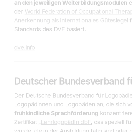
an den jeweiligen Weiterbildungsmodulen
e
der
World Federation of Occupational Thera
Anerkennung als internationales Gütesiegel
f
Standards des DVE basiert.
dve.info
Deutscher Bundesverband fü
Der Deutsche Bundesverband für Logopädie (db
Logopädinnen und Logopäden an, die sich vo
frühkindliche Sprachförderung
konzentriere
Zertifikat
„LehrlogopädIn dbl“
, das speziell 
wurde, die in der Ausbildung tätig sind ode