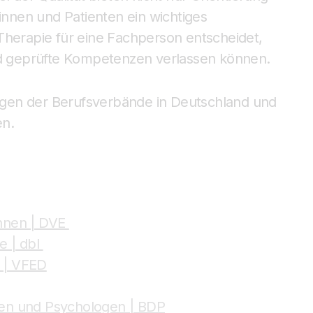
tinnen und Patienten ein wichtiges
Therapie für eine Fachperson entscheidet,
und geprüfte Kompetenzen verlassen können.
rungen der Berufsverbände in Deutschland und
en.
nnen | DVE
e | dbl
. | VFED
en und Psychologen | BDP