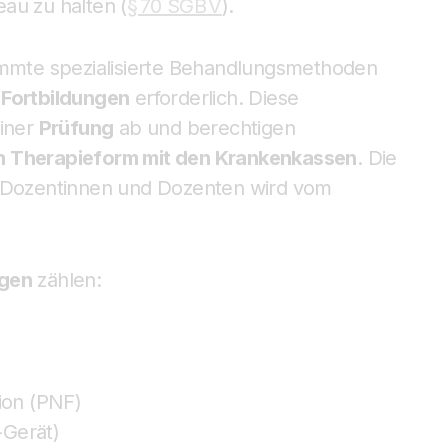
au zu halten (
§ 70 SGB V
).
timmte spezialisierte Behandlungsmethoden
e Fortbildungen
erforderlich. Diese
einer
Prüfung
ab und berechtigen
n Therapieform mit den Krankenkassen
. Die
r Dozentinnen und Dozenten wird vom
ngen
zählen:
ion (PNF)
-Gerät)