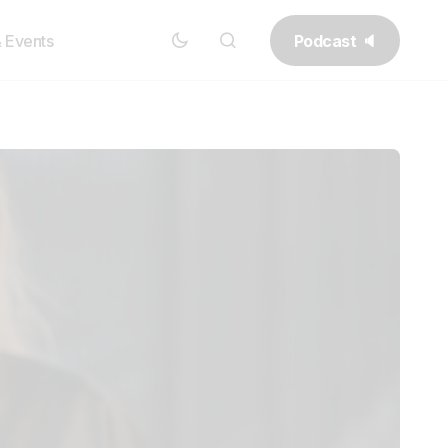
Podcast 🔈
& Events