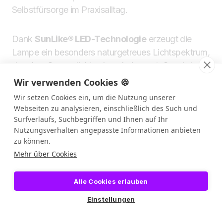
Selbstfürsorge im Praxisalltag.
Dank
SunLike® LED-Technologie
erzeugt die
Lampe ein besonders naturgetreues Lichtspektrum,
das dem Sonnenlicht sehr nahekommt. So wird
nicht nur die Produktion von Melatonin gebremst,
Wir verwenden Cookies 🍪
sondern gleichzeitig die Ausschüttung von
Wir setzen Cookies ein, um die Nutzung unserer
Serotonin
– dem „Glückshormon“ – angeregt. Mit
Webseiten zu analysieren, einschließlich des Such und
sechs einstellbaren
Helligkeitsstufen
,
Surfverlaufs, Suchbegriffen und Ihnen auf Ihr
Nutzungsverhalten angepasste Informationen anbieten
Timerfunktion
und komfortabler Bedienung per
zu können.
Touch bietet die Lampe flexible
Mehr über Cookies
Anwendungsmöglichkeiten, etwa am Schreibtisch,
im Wartezimmer oder in der Pause zwischen
Alle Cookies erlauben
Sitzungen.
Einstellungen
Durch die flimmerfreie,
UV-freie LED-