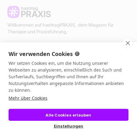
Willkommen auf hashtagPRAXIS, dem Magazin für
Therapie und Praxisführung.
Wir verwenden Cookies 🍪
Impressum & Datenschutz
AGBs
Wir setzen Cookies ein, um die Nutzung unserer
Presse & Medien
Webseiten zu analysieren, einschließlich des Such und
Podcast 🎙️
Surfverlaufs, Suchbegriffen und Ihnen auf Ihr
Link in Bio
Nutzungsverhalten angepasste Informationen anbieten
zu können.
Mehr über Cookies
Alle Cookies erlauben
Einstellungen
©️ 2026 – hashtagPRAXIS, alle Rechte vorbehalten