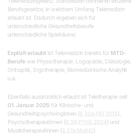
Telemedizingesetz. Stattdessen definieren einzelne
Berufsgesetze, in welchem Umfang Telemedizin
erlaubt ist. Dadurch ergeben sich für
unterschiedliche Gesundheitsberufe
unterschiedliche Spielräume:
Explizit erlaubt
ist Telemedizin bereits für
MTD-
Berufe
wie Physiotherapie, Logopädie, Diätologie,
Orthoptik, Ergotherapie, Biomedizinische Analytik
u.a.
Ebenfalls ausdrücklich erlaubt ist Teletherapie seit
01. Januar 2025
für Klinische- und
GesundheitspsychologInnen (
§ 32a PlG 2013
),
PsychotherapeutInnen (
§ 39 PThG 2024
) und
MusiktherapeutInnen (
§ 27a MuthG
).