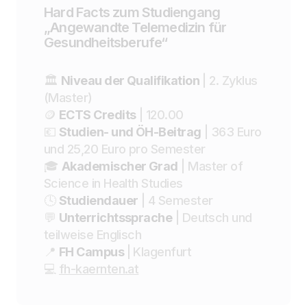
Hard Facts zum Studiengang
„Angewandte Telemedizin für
Gesundheitsberufe“
🏛️
Niveau der Qualifikation
| 2. Zyklus
(Master)
🪙
ECTS Credits
| 120.00
💶
Studien- und ÖH-Beitrag
| 363 Euro
und 25,20 Euro pro Semester
🎓
Akademischer Grad
| Master of
Science in Health Studies
🕓
Studiendauer
| 4 Semester
💬
Unterrichtssprache
| Deutsch und
teilweise Englisch
📍
FH Campus
| Klagenfurt
💻
fh-kaernten.at