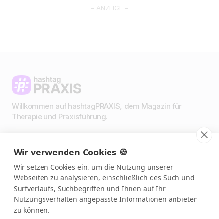
– ANZEIGE –
Willkommen auf hashtagPRAXIS, dem Magazin für
Therapie und Praxisführung.
Wir verwenden Cookies 🍪
Impressum & Datenschutz
AGBs
Wir setzen Cookies ein, um die Nutzung unserer
Presse & Medien
Webseiten zu analysieren, einschließlich des Such und
Podcast 🎙️
Surfverlaufs, Suchbegriffen und Ihnen auf Ihr
Link in Bio
Nutzungsverhalten angepasste Informationen anbieten
zu können.