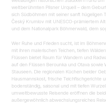
weitläufigen historischen Stadtkern rund um
weltberühmten Pilsner Urquell – dem Geburts
sich Südböhmen mit seiner sanft hügeligen 
Český Krumlov mit UNESCO-prämiertem Alts
und dem Nationalpark Böhmerwald, dem so
Wer Ruhe und Frieden sucht, ist im Böhmerwa
mit ihren malerischen Teichen, tiefen Wälder
Flüssen bietet Raum für Wandern und Radw
auf den Flüssen Berounka und Otava sowie W
Stauseen. Die regionalen Küchen beider Geb
Hausmannskost, frische Teichfischgerichte u
bodenständig, saisonal und mit tiefen Wurzel
umweltbewusste Reisende eröffnen die bei
außergewöhnlich abwechslungsreiches Reisez