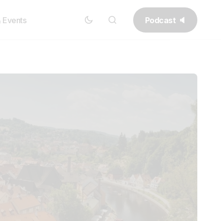
Podcast 🔈
& Events