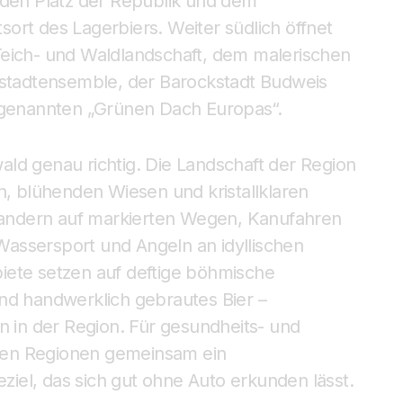
 den Platz der Republik und dem
ort des Lagerbiers. Weiter südlich öffnet
Teich- und Waldlandschaft, dem malerischen
tadtensemble, der Barockstadt Budweis
genannten „Grünen Dach Europas“.
ld genau richtig. Die Landschaft der Region
n, blühenden Wiesen und kristallklaren
andern auf markierten Wegen, Kanufahren
assersport und Angeln an idyllischen
iete setzen auf deftige böhmische
nd handwerklich gebrautes Bier –
n in der Region. Für gesundheits- und
den Regionen gemeinsam ein
iel, das sich gut ohne Auto erkunden lässt.