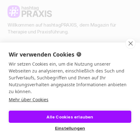
Willkommen auf hashtagPRAXIS, dem Magazin für
Therapie und Praxisführung.
Wir verwenden Cookies 🍪
Impressum & Datenschutz
AGBs
Wir setzen Cookies ein, um die Nutzung unserer
Presse & Medien
Webseiten zu analysieren, einschließlich des Such und
Podcast 🎙️
Surfverlaufs, Suchbegriffen und Ihnen auf Ihr
Link in Bio
Nutzungsverhalten angepasste Informationen anbieten
zu können.
Mehr über Cookies
Alle Cookies erlauben
Einstellungen
©️ 2026 – hashtagPRAXIS, alle Rechte vorbehalten