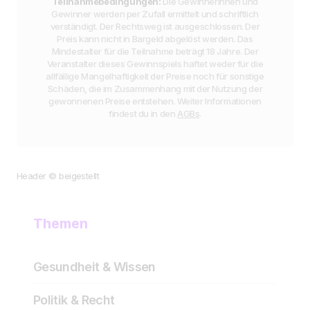
Teilnahmebedingungen:
Die Gewinnerinnen und
Gewinner werden per Zufall ermittelt und schriftlich
verständigt. Der Rechtsweg ist ausgeschlossen. Der
Preis kann nicht in Bargeld abgelöst werden. Das
Mindestalter für die Teilnahme beträgt 18 Jahre. Der
Veranstalter dieses Gewinnspiels haftet weder für die
allfällige Mangelhaftigkeit der Preise noch für sonstige
Schäden, die im Zusammenhang mit der Nutzung der
gewonnenen Preise entstehen. Weiter Informationen
findest du in den
AGBs
.
Header © beigestellt
Themen
Gesundheit & Wissen
Politik & Recht