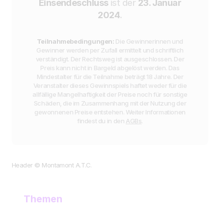
Einsendeschluss
ist der
23. Januar
2024
.
Teilnahmebedingungen:
Die Gewinnerinnen und
Gewinner werden per Zufall ermittelt und schriftlich
verständigt. Der Rechtsweg ist ausgeschlossen. Der
Preis kann nicht in Bargeld abgelöst werden. Das
Mindestalter für die Teilnahme beträgt 18 Jahre. Der
Veranstalter dieses Gewinnspiels haftet weder für die
allfällige Mangelhaftigkeit der Preise noch für sonstige
Schäden, die im Zusammenhang mit der Nutzung der
gewonnenen Preise entstehen. Weiter Informationen
findest du in den
AGBs
.
Header © Montamont A.T.C.
Themen