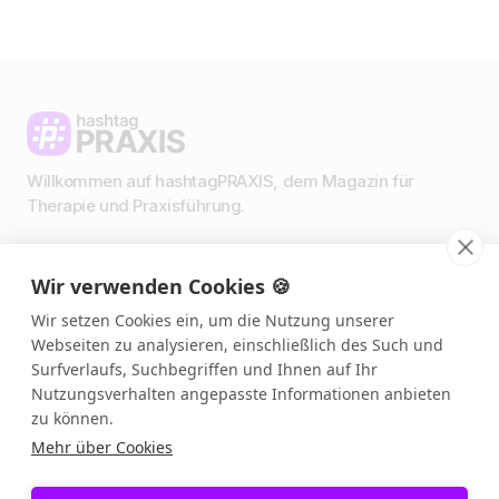
Willkommen auf hashtagPRAXIS, dem Magazin für
Therapie und Praxisführung.
Wir verwenden Cookies 🍪
Impressum & Datenschutz
AGBs
Wir setzen Cookies ein, um die Nutzung unserer
Presse & Medien
Webseiten zu analysieren, einschließlich des Such und
Podcast 🎙️
Surfverlaufs, Suchbegriffen und Ihnen auf Ihr
Link in Bio
Nutzungsverhalten angepasste Informationen anbieten
zu können.
Mehr über Cookies