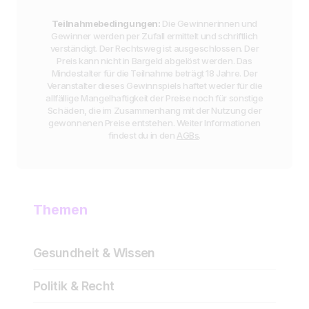
Teilnahmebedingungen:
Die Gewinnerinnen und
Gewinner werden per Zufall ermittelt und schriftlich
verständigt. Der Rechtsweg ist ausgeschlossen. Der
Preis kann nicht in Bargeld abgelöst werden. Das
Mindestalter für die Teilnahme beträgt 18 Jahre. Der
Veranstalter dieses Gewinnspiels haftet weder für die
allfällige Mangelhaftigkeit der Preise noch für sonstige
Schäden, die im Zusammenhang mit der Nutzung der
gewonnenen Preise entstehen. Weiter Informationen
findest du in den
AGBs
.
Themen
Gesundheit & Wissen
Politik & Recht