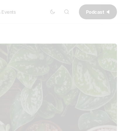
Podcast 🔈
& Events