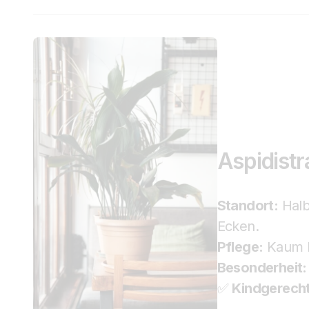
Aspidistr
Standort:
Halbs
Ecken.
Pflege:
Kaum Pf
Besonderheit:
✅
Kindgerech