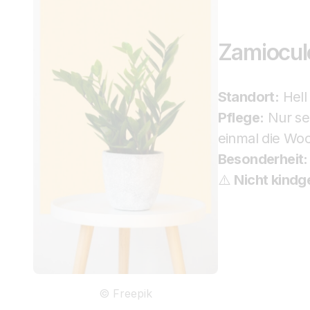
Zamioculc
Standort:
Hell 
Pflege:
Nur se
einmal die Woc
Besonderheit:
⚠️
Nicht kindg
© Freepik