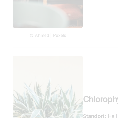
© Ahmed | Pexels
Chloroph
Standort:
Hell 