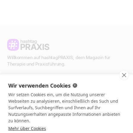
Willkommen auf hashtagPRAXIS, dem Magazin für
Therapie und Praxisführung.
Wir verwenden Cookies 🍪
Impressum & Datenschutz
AGBs
Wir setzen Cookies ein, um die Nutzung unserer
Presse & Medien
Webseiten zu analysieren, einschließlich des Such und
Podcast 🎙️
Surfverlaufs, Suchbegriffen und Ihnen auf Ihr
Link in Bio
Nutzungsverhalten angepasste Informationen anbieten
zu können.
Mehr über Cookies