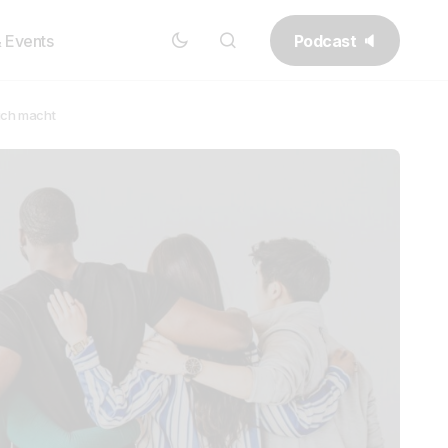
Podcast 🔈
& Events
ich macht