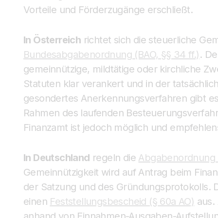
Vorteile und Förderzugänge erschließt.
In Österreich
richtet sich die steuerliche Ge
Bundesabgabenordnung (BAO, §§ 34 ff.)
. De
gemeinnützige, mildtätige oder kirchliche Z
Statuten klar verankert und in der tatsächli
gesondertes Anerkennungsverfahren gibt es 
Rahmen des laufenden Besteuerungsverfahre
Finanzamt ist jedoch möglich und empfehlen
In Deutschland
regeln die
Abgabenordnung (
Gemeinnützigkeit wird auf Antrag beim Finan
der Satzung und des Gründungsprotokolls. Da
einen
Feststellungsbescheid (§ 60a AO)
aus. 
anhand von Einnahmen-Ausgaben-Aufstellung