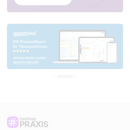
– ANZEIGE –